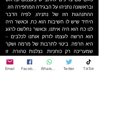
ובראשונה נתניהו על הבגידה המחפירה הזו. 
ההתנהגות הזו של נתניהו, לפיה הדבר 
היחיד שיש לו חשיבות הוא כח, וכאשר היה 
לנו כח הוא היה איתנו, וכאשר נחלשנו לרגע 
הוא הרשה לעצמו לזרוק אותנו לכלבים – 
היא חרפה. ביטוי לתרבות של מרמה ושקר 
שמעריכה רק כוחניות. נצלנות טהורה. זו 
נקודת החולשה של נתניהו ובסופו של דבר 
גם מה שהפיל אותו – ולצערנו, היה זה תורנו 
Email
Facebook
WhatsApp
Twitter
TikTok
ליפול קורבן להתנהגותו הפסולה.  
https://youtu.be/ygO7Z9d6KnQ?
si=zHGpkeskKTLOkNUR