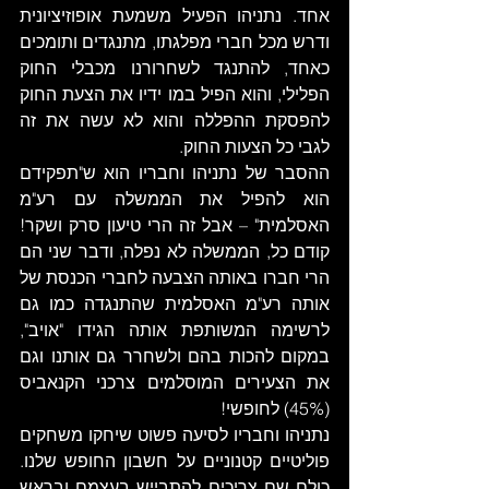
אחד. נתניהו הפעיל משמעת אופוזיציונית 
ודרש מכל חברי מפלגתו, מתנגדים ותומכים 
כאחד, להתנגד לשחרורנו מכבלי החוק 
הפלילי, והוא הפיל במו ידיו את הצעת החוק 
להפסקת ההפללה והוא לא עשה את זה 
לגבי כל הצעות החוק.  
ההסבר של נתניהו וחבריו הוא ש"תפקידם 
הוא להפיל את הממשלה עם רע"מ 
האסלמית" – אבל זה הרי טיעון סרק ושקר! 
קודם כל, הממשלה לא נפלה, ודבר שני הם 
הרי חברו באותה הצבעה לחברי הכנסת של 
אותה רע"מ האסלמית שהתנגדה כמו גם 
לרשימה המשותפת אותה הגידו "אויב", 
במקום להכות בהם ולשחרר גם אותנו וגם 
את הצעירים המוסלמים צרכני הקנאביס 
(45%) לחופשי! 
נתניהו וחבריו לסיעה פשוט שיחקו משחקים 
פוליטיים קטנוניים על חשבון החופש שלנו. 
כולם שם צריכים להתבייש בעצמם ובראש 