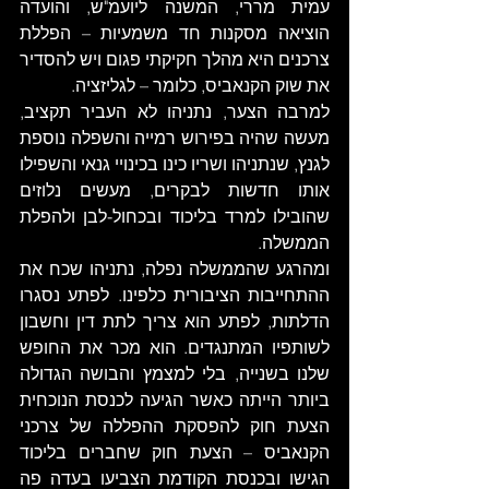
עמית מררי, המשנה ליועמ"ש, והועדה 
הוציאה מסקנות חד משמעיות – הפללת 
צרכנים היא מהלך חקיקתי פגום ויש להסדיר 
את שוק הקנאביס, כלומר – לגליזציה.  
למרבה הצער, נתניהו לא העביר תקציב, 
מעשה שהיה בפירוש רמייה והשפלה נוספת 
לגנץ, שנתניהו ושריו כינו בכינויי גנאי והשפילו 
אותו חדשות לבקרים, מעשים נלוזים 
שהובילו למרד בליכוד ובכחול-לבן ולהפלת 
הממשלה. 
ומהרגע שהממשלה נפלה, נתניהו שכח את 
ההתחייבות הציבורית כלפינו. לפתע נסגרו 
הדלתות, לפתע הוא צריך לתת דין וחשבון 
לשותפיו המתנגדים. הוא מכר את החופש 
שלנו בשנייה, בלי למצמץ והבושה הגדולה 
ביותר הייתה כאשר הגיעה לכנסת הנוכחית 
הצעת חוק להפסקת ההפללה של צרכני 
הקנאביס – הצעת חוק שחברים בליכוד 
הגישו ובכנסת הקודמת הצביעו בעדה פה 