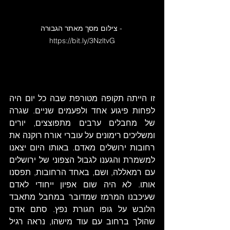
צילום מסך מאתר הגבורה - 
https://bit.ly/3NzltvG
זו הייתה תקופה מטורפת שבה כל יום היה 
לפחות פיגוע אחד ולפעמים שניים. שגרה 
של מחבלים ערבים מתפוצצים, יורים 
ומשליכים רימונים על עוברי אורח רוקנה את 
רחובות ירושלים מאדם. באותו היום יצאנו 
למשמרת והגענו לגבול הצפוני של ירושלים 
עם רמאללה, ושם, באחד הרחובות, תפסנו 
אותו. לא היה שום אפיון ייחודי לאדם 
שעיכבנו המרמז שמדובר במחבל מתאבד 
הלובש על גופו חגורת נפץ. סתם אדם 
שהולך ברחוב עם עוד מישהו, נראה רגיל 