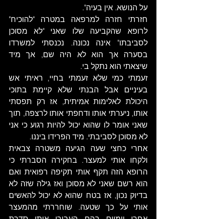
על הנושא. אין בעיה". 
חזרתי חזרה למרפאה במטרה "להוכיח" 
לרופא שהקביעה שלו שאני "לא מסוכן 
לסביבתו" אינה נכונה. נכנסתי למשרדו 
בסערה אך הוא לא היה שם, אך מיד 
שיצאתי הוא נתקל בי. 
זעמתי כמי שלא זעמתי בחיי, ראיתי אש 
בעיניים אבל הבנתי שלא קיימת בתוכי 
היכולת לאלימות אמיתית, אז רק תפסתי 
אותו, ניערתי אותו ודחפתי אותו לרצפה, תוך 
שאני אומר לו שהוא יכול להיות רגוע כי אני 
לא מסוכן לסביבתי. מיד הפרידו ביננו. 
אחרי כחצי שעה הגיעה משטרה צבאית 
ולקחו אותי למעצר. בחקירה הסברתי כי 
הרופא הזה תקף אותי תקיפה רפואית ואם 
הוא רשם שאני לא מסוכן ואז גילה שזה לא 
בדיוק נכון, אז בטח שהוא לא יכול להאשים 
אותי על כך שטעה. שוחררתי מהמעצר 
אחרי יומיים בהם העבירו אותי סדרת 