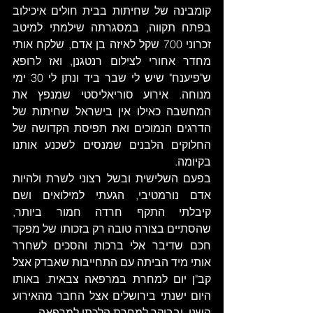
קומבינה של שחיתות בבית חולים איכילוב 
בפתח תקווה, במסגרתה שילמתי למיטב 
זכרוני 700 שקל לאיזה בן אדם, שלקח אותי 
מחדר אחורי לצילום רנטגנן, ואז לרופא 
ש"פיענח" שיש לי שבר ביד ונתן לי 30 ימי 
מנוחה. אירוע סוריאליסטי שמנפץ את 
המחשבה כאילו אין בישראל שחיתות של 
הדרגים הנמוכים ואת תפיסת הקדושה של 
החלוקים הלבנים שמנסים לשכנע אותנו 
בקיומה. 
בפעם השלישית ובשל רצוני לשרת ולהיות 
אדם נורמטיבי, הגעתי למילואים ושם 
קיבלתי התקף חרדה חמור ביותר, 
שהסתיים בצורה טובה רק בזכותו של מפקד 
חכם שדיבר אלי ברכות והסכים לשחרר 
אותי מיד הביתה עם התחייבות שאבדק אצל 
קב"ן יום למחרת במרפאה צבאית. באותו 
היום ישנתי בירושלים אצל החבר מהאירוע 
השני, ובבוקר למחרת הלכתי למרפאה. 