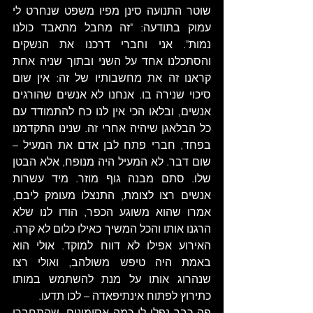
שוטר התנועה סינן מפיו משפט שנחרט לי 
עמוק בתודעה: "זה מחבל מתאבד כולנו 
נמות". אני וחברי דרכנו את הנשקים 
והסתכלנו אחד על השני ובתוך שניה אחת 
קראנו זה את מחשבותיו של זה: אין שום 
סיכוי שנירה בו. אנחנו לא אנשים שהורגים 
אנשים, ובלאו הכי אין לנו כח להתמודד עם 
כל הבלאגן שיהיה אחרי זה. שנינו התקדמנו 
בפחד, חברי פתח לבן אדם את המעיל – 
שום דבר. לא המעיל היה מנופח, אלא הבטן 
שלו. סתם מבנה גוף מוזר. מיד עשרות 
אנשים רצו לצומת, התנצלו מעומק ליבם, 
אמרו שהוא משוגע הכפר, הודו לנו שלא 
הרגנו אותו והכל המשיך כאילו כלום לא קרה. 
האירוע אפילו לא דווח למוקד. אולי הוא 
באמת היה טיפש משולהב, ואולי רצו 
שנהרוג אותו על מנת להשתמש במותו 
כתירוץ לפתוח אינתיפאדה – לכו תדעו.
פה כבר נפלו לי כמה אסימונים, שהתחברו 