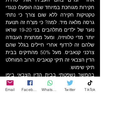
חקירות מגוחכת במיוחד שבה הופעלו כנגדי 
טקטיקות חקירה ללא שום צורך כי נתתי 
גרסה מלאה מיד. למה? כי מצ"ח זה תנועת 
נוער של ילדים מתלהבים בני 19-20 שראו 
יותר מדי טלוויזיה, ומעל ממחצית העבודה 
שלהם זה לרדוף אחרי חיילים בגלל שהם 
צרכני קנאביס. מעל 50% מהתיקים בבית 
הדין הצבאי זה תיקי קנאביס, הרוב המוחלט 
תיקי שימוש. 
בהמשך נשפטתי בבית הדין הצבאי ביפו 
ובעסקת טיעון הודיתי בהתנהגות שאינה 
הולמת חייל בדרגתי, הורדתי לדרגת טוראי 
Email
Facebook
WhatsApp
Twitter
TikTok
ונענשתי ב-30 ימי עבודות צבאיות, שהיו 
צריכות להיות במטבח בצריפין, אבל 
בתיאום עם מפקד המטבח ומתוך הבנה 
ליכולותיי וגם חוסר הצורך בעזרתי במטבח, 
הקמתי לטבחים דשא וגינה. סה"כ הייתה 
תקופה נחמדה אותה ניצלתי לקריאת ספר 