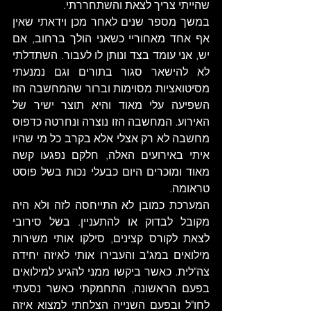
שהייתי צריך לצאת והשתחררתי. 
במשך מספר שנים לאחר מכן וידאתי שאין 
אף אחד מאחוריי כשאני הולך ברחוב, אם 
יש, אני עומד בצד ונותן לו לעבור. השתדלתי 
לא להישאר סגור בתורים וגם נמנעתי 
מסיטואציות מסוימות וברור שהמחשבה הזו 
השפיעה עלי מאוד והיא תוצר ישיר של 
האירוע. המחשבה הזו נוצרה ונחרטה כדפוס 
מחשבה לא רק אצלי אלא בקרב כל מי שהיו 
איתי באירועים האלה, חלקם נפגעו קשה 
מאוד ומוכרים היום כבעלי נכות בשל פוסט 
טראומה. 
המערכת כמובן לא התייחסה לזה ולא היה 
מקובל לבדוק או להתעניין. בשל סירובי 
לצאת לקורס קצינים, סילקו אותי משירות 
מילואים במג"ב והעבירו אותי לאיזה יחידה 
צה"לית. כאשר ביקשו ממני להגיע למילואים 
בפעם הראשונה, התחמקתי כאשר נסעתי 
לחו"ל ובפעם השנייה הצלחתי למצוא איזה 