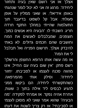
אצלך אז אני רושם שאין בעיה ותחזור 
ליחידה". מרגע זה אני לא יכול לומר שנהגתי 
באופן אידיאלי, או שאני ממליץ על אופן 
פעולתי, אבל קל לשפוט בדיעבד תוך 
התעלמות שהייתי במהלך התקף חרדה 
חריג. השבתי לו: "הבעיה היא אנשים כמוך, 
חוצפנים, שמבלבלים לאנשים את המח 
וחושבים שהם חכמים גדולים. לא באתי 
להיבדק אצלך, תרשום הפנייה ואל תבלבל 
לי את המח". 
אז מה עשה אותו הרופא החוצפן והרשלן? 
רשם פתק: "אין שום בעיה עם החייל, אינו 
מהווה סכנה לעצמו או לסביבתו, יחזור 
ליחידה". וסילק אותי מהמרפאה. 
כשהתקשרתי ליחידה, הם ביקשו ממני 
להגיע לבסיס ליד אילת בתוך 3 שעות, 
אחרת אהיה נפקד. אז אמרתי לפקידה: "מה 
הבעיה? שהוא אמר שאני לא מסוכן לעצמי 
או לסביבתי? אז רק צריך לשנות את דעתו 