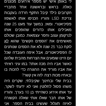
לי באופן אישי יש מספר אירועים מכוננים 
כאלה. בראש ובראשונה אחד מחבריי 
הקרובים כילד קיבל התקף חרדה בעקבות 
צריכת LSD והוריו הכניסו אותו לאשפוז 
פסיכיאטרי, ומאז, במשך עוד מעט 25 שנה 
מאכילים אותו כדורים שהופכים אותו 
לנרקומן עצוב וחסר עצמאות. כמובן שכולם 
מאשימים את "הסמים הקשים" שהוא 
לא
לוקח כבר 25 שנה ולא את הסמים שנותנים 
לו הפסיכיאטרים, אבל איפה העובדה שכל 
יום היינו שומעים את הצרחות מהבית שלהם 
כאשר אביו היה מכה אותו? במו עיני ראיתי 
את אביו מוריד את החגורה כדי להכות בו 
ובאחיו מכות רצח. לזה אין קשר?
בבית שלי ובחינוך שקיבלתי, שקרים היה 
משהו פסול לחלוטין ואני לא ידעתי לשקר, 
עד אותו אירוע כשהייתי בן 10 בערך, והוריו 
של אותו חבר שאלו אותי שאלה הקשורה 
לאיזה תעלול שעשינו בבית הספר. אני 