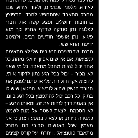
לאירוע מלפני שבועיים, ולעוד אירוע שבו 
מחבל מתאבד שהתחפש לחרדי התפוצץ 
ברחובות ירושלים ופצע קשה את חברי 
לפלוגה נתן סנדקה שרדף אחריו וכך מנע 
פיגוע; נתן אושפז חודשים רבים, ולמיטב 
ידיעתי התאושש . 
הבנתי שהחשיבה הנאיבית שלי לא מתאימה 
למציאות, אם אין שום אפיון ויזואלי מזהה, כל 
אחד יכול להיות מחבל מתאבד. כל מי שאני 
לא מכיר – יכול בכל רגע נתון לדקור אותי, 
להוציא אקדח ולירות עלי או סתם לפוצץ את 
חגורת הנשק שהוא לובש או המטען שיש לו 
בתיק. כל רכב יכול להתפוצץ בכל רגע ביום. 
אין באמת דרך לזהות את זה. ומאותו הרגע – 
לא הסכמתי לצאת לשטח על מנת לשמש 
כמטרה ניידת, או לצאת במסע רצח, כי אני 
מאמין שכל האנשים סביבי הם מחבל 
מתאבד פוטנציאלי. ויתרתי על קורס קצינים 