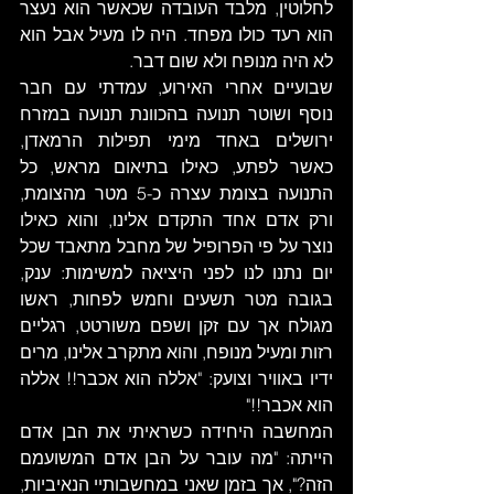
לחלוטין, מלבד העובדה שכאשר הוא נעצר 
הוא רעד כולו מפחד. היה לו מעיל אבל הוא 
לא היה מנופח ולא שום דבר. 
שבועיים אחרי האירוע, עמדתי עם חבר 
נוסף ושוטר תנועה בהכוונת תנועה במזרח 
ירושלים באחד מימי תפילות הרמאדן, 
כאשר לפתע, כאילו בתיאום מראש, כל 
התנועה בצומת עצרה כ-5 מטר מהצומת, 
ורק אדם אחד התקדם אלינו, והוא כאילו 
נוצר על פי הפרופיל של מחבל מתאבד שכל 
יום נתנו לנו לפני היציאה למשימות: ענק, 
בגובה מטר תשעים וחמש לפחות, ראשו 
מגולח אך עם זקן ושפם משורטט, רגליים 
רזות ומעיל מנופח, והוא מתקרב אלינו, מרים 
ידיו באוויר וצועק: "אללה הוא אכבר!! אללה 
הוא אכבר!!"
המחשבה היחידה כשראיתי את הבן אדם 
הייתה: "מה עובר על הבן אדם המשועמם 
הזה?", אך בזמן שאני במחשבותיי הנאיביות, 